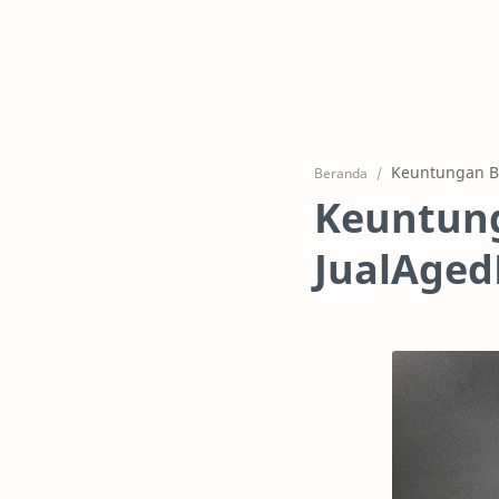
Beranda
Keuntung
JualAge