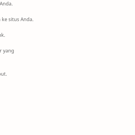
 Anda.
 ke situs Anda.
nk.
or yang
ut.